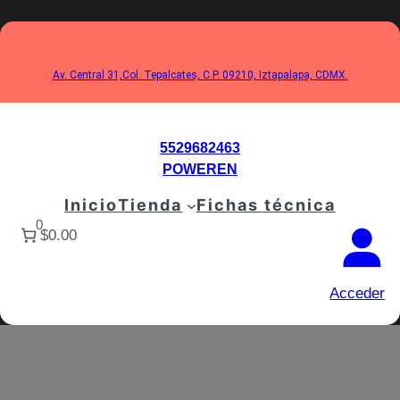
Saltar
al
contenido
Av. Central 31,Col. Tepalcates, C.P. 09210, Iztapalapa, CDMX.
5529682463
POWEREN
Inicio
Tienda
Fichas técnica
0
$0.00
Acceder