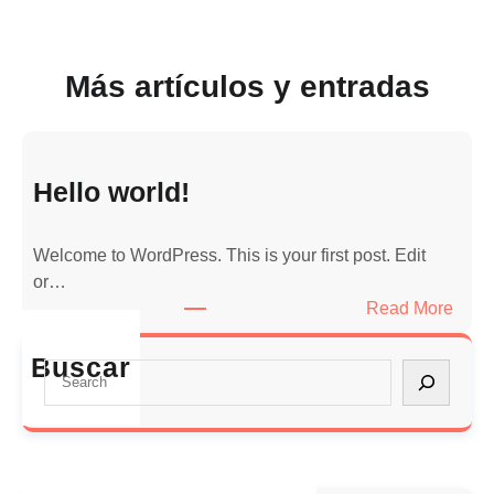
Más artículos y entradas
Hello world!
Welcome to WordPress. This is your first post. Edit
or…
:
Read More
H
e
Buscar
S
l
e
l
a
o
r
w
c
o