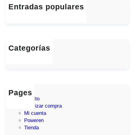
h
Entradas populares
r
Hello world!
l
enero 6, 2026
d
!
Categorías
Uncategorized
Pages
Carrito
Finalizar compra
Mi cuenta
Poweren
Tienda