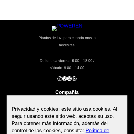
Plantas de luz, para cuando mas lo
necesitas.
De lunes a viernes: 9:00 – 18:00 /
sábado: 9:00 – 14:00
Facebook
Instagram
X
LinkedIn
Compañía
Acerca de
Privacidad y cookies: este sitio usa cookies. Al
seguir usando este sitio web, aceptas su uso.
Términos
Para obtener más información, además del
control de las cookies, consulta:
Política de
Política de privacidad