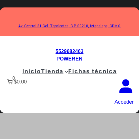
Saltar
al
contenido
Av. Central 31,Col. Tepalcates, C.P. 09210, Iztapalapa, CDMX.
5529682463
POWEREN
Inicio
Tienda
Fichas técnica
0
$0.00
Acceder