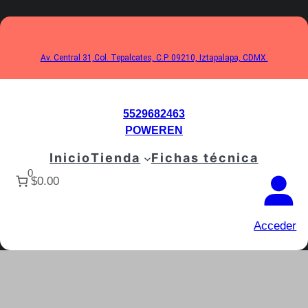
Saltar
al
contenido
Av. Central 31,Col. Tepalcates, C.P. 09210, Iztapalapa, CDMX.
5529682463
POWEREN
Inicio
Tienda
Fichas técnica
0
$0.00
Acceder