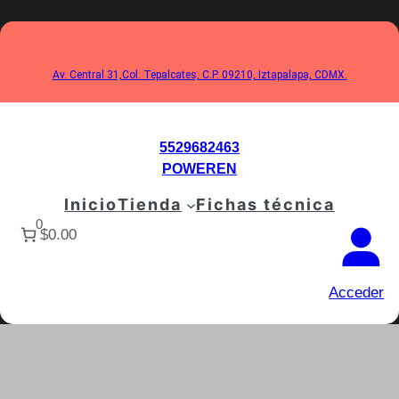
Saltar
al
contenido
Av. Central 31,Col. Tepalcates, C.P. 09210, Iztapalapa, CDMX.
5529682463
POWEREN
Inicio
Tienda
Fichas técnica
0
$0.00
Acceder