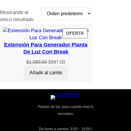
Mostrando el
único resultado
PRODUCTO
OFERTA
EN
Extensión Para Generador Planta
OFERTA
De Luz Con Break
El
El
$
1,089.00
$
997.00
precio
precio
Añadir al carrito
original
actual
era:
es:
$1,089.00.
$997.00.
Plantas de luz, para cuando mas lo
necesitas.
De lunes a viernes: 9:00 – 18:00 /