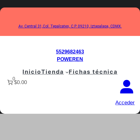
Saltar
al
contenido
Av. Central 31,Col. Tepalcates, C.P. 09210, Iztapalapa, CDMX.
5529682463
POWEREN
Inicio
Tienda
Fichas técnica
0
$0.00
Acceder