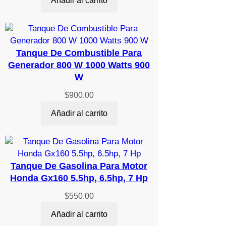
Añadir al carrito
original
actual
era:
es:
$250.00.
$230.00.
Tanque De Combustible Para
Generador 800 W 1000 Watts 900
W
$
900.00
Añadir al carrito
Tanque De Gasolina Para Motor
Honda Gx160 5.5hp, 6.5hp, 7 Hp
$
550.00
Añadir al carrito