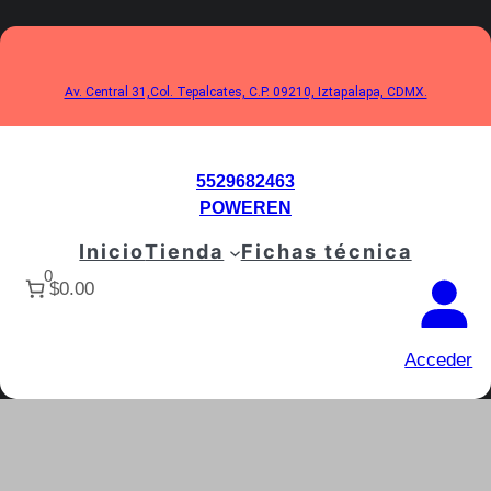
Saltar
al
contenido
Av. Central 31,Col. Tepalcates, C.P. 09210, Iztapalapa, CDMX.
5529682463
POWEREN
Inicio
Tienda
Fichas técnica
0
$0.00
Acceder