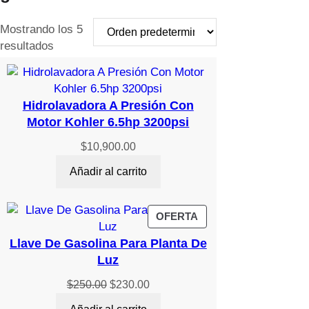
Mostrando los 5
resultados
Hidrolavadora A Presión Con
Motor Kohler 6.5hp 3200psi
$
10,900.00
Añadir al carrito
PRODUCTO
OFERTA
EN
Llave De Gasolina Para Planta De
OFERTA
Luz
El
El
$
250.00
$
230.00
precio
precio