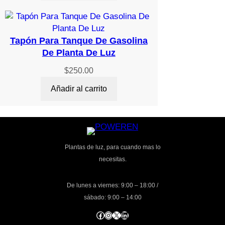
Tapón Para Tanque De Gasolina
De Planta De Luz
$
250.00
Añadir al carrito
Plantas de luz, para cuando mas lo
necesitas.
De lunes a viernes: 9:00 – 18:00 /
sábado: 9:00 – 14:00
Facebook
Instagram
X
LinkedIn