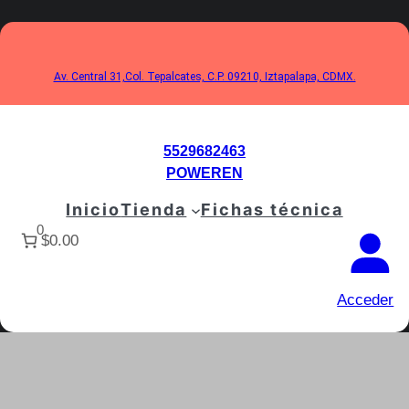
Saltar
al
contenido
Av. Central 31,Col. Tepalcates, C.P. 09210, Iztapalapa, CDMX.
5529682463
POWEREN
Inicio
Tienda
Fichas técnica
0
$0.00
Acceder