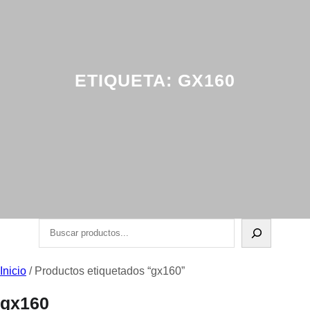
ETIQUETA:
GX160
Buscar
Inicio
/ Productos etiquetados “gx160”
gx160