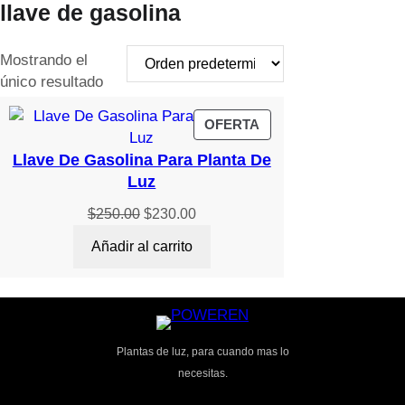
llave de gasolina
Mostrando el
único resultado
PRODUCTO
OFERTA
EN
Llave De Gasolina Para Planta De
OFERTA
Luz
El
El
$
250.00
$
230.00
precio
precio
Añadir al carrito
original
actual
era:
es:
$250.00.
$230.00.
Plantas de luz, para cuando mas lo
necesitas.