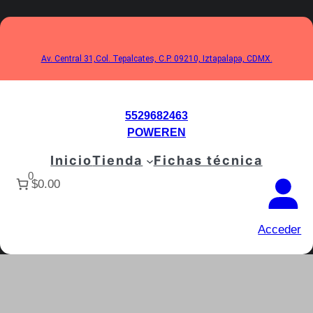
Saltar
al
contenido
Av. Central 31,Col. Tepalcates, C.P. 09210, Iztapalapa, CDMX.
5529682463
POWEREN
Inicio
Tienda
Fichas técnica
0
$0.00
Acceder