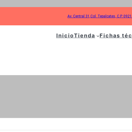
Av. Central 31,Col. Tepalcates, C.P. 092
Inicio
Tienda
Fichas té
TIQUETA:
POLEA