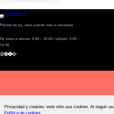
Plantas de luz, para cuando mas lo necesitas.
De lunes a viernes: 9:00 – 18:00 / sábado: 9:00 –
14:00
acebook
Instagram
X
LinkedIn
Privacidad y cookies: este sitio usa cookies. Al seguir u
Política de cookies