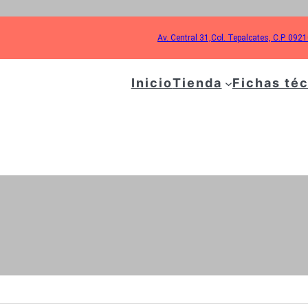
Av. Central 31,Col. Tepalcates, C.P. 092
Inicio
Tienda
Fichas té
IQUETA:
SENSOR