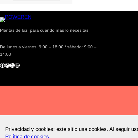
Plantas de luz, para cuando mas lo necesitas.
De lunes a viernes: 9:00 – 18:00 / sábado: 9:00 –
14:00
acebook
Instagram
X
LinkedIn
Privacidad y cookies: este sitio usa cookies. Al seguir u
Política de cookies