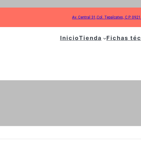
Av. Central 31,Col. Tepalcates, C.P. 092
Inicio
Tienda
Fichas té
TIQUETA:
TIRON