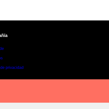
ñía
de
os
 de privacidad