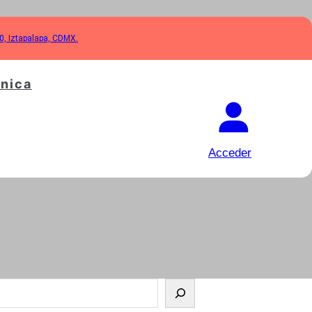
10, Iztapalapa, CDMX.
cnica
Acceder