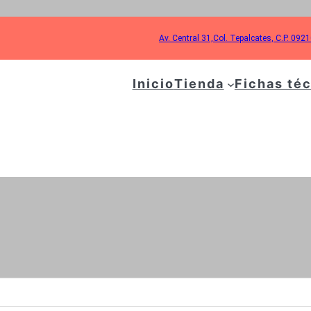
Av. Central 31,Col. Tepalcates, C.P. 092
Inicio
Tienda
Fichas té
UETA:
GENERADOR