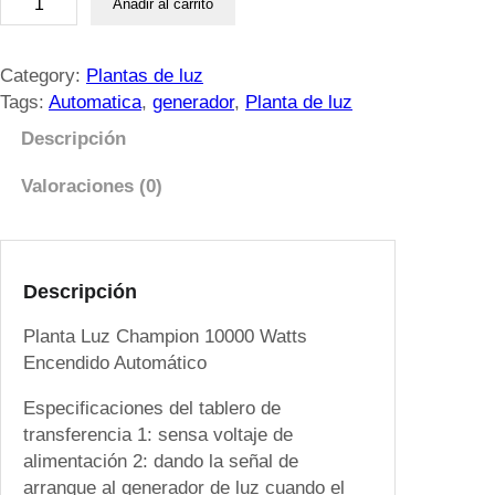
Añadir al carrito
l
a
n
Category:
Plantas de luz
t
Tags:
Automatica
, 
generador
, 
Planta de luz
a
Descripción
L
u
Valoraciones (0)
z
C
h
a
Descripción
m
Planta Luz Champion 10000 Watts
p
Encendido Automático
i
o
Especificaciones del tablero de
n
transferencia 1: sensa voltaje de
1
alimentación 2: dando la señal de
0
arranque al generador de luz cuando el