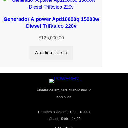
Generador Aipower Apd18000q 15000w
Diesel Trifásico 220v
$
125,000.00
Añadir al carrito
Plantas de luz, para cuando mas lo
necesitas.
De lunes a viernes: 9:00 – 18:00 /
sábado: 9:00 – 14:00