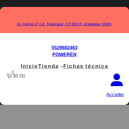
Saltar
al
contenido
Av. Central 31,Col. Tepalcates, C.P. 09210, Iztapalapa, CDMX.
5529682463
POWEREN
Inicio
Tienda
Fichas técnica
0
$0.00
Acceder