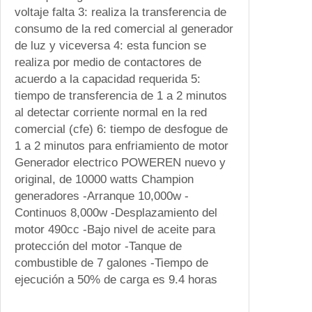
0
voltaje falta 3: realiza la transferencia de
0
consumo de la red comercial al generador
0
de luz y viceversa 4: esta funcion se
W
realiza por medio de contactores de
a
acuerdo a la capacidad requerida 5:
t
tiempo de transferencia de 1 a 2 minutos
t
al detectar corriente normal en la red
s
comercial (cfe) 6: tiempo de desfogue de
E
1 a 2 minutos para enfriamiento de motor
n
Generador electrico POWEREN nuevo y
c
original, de 10000 watts Champion
e
generadores -Arranque 10,000w -
n
Continuos 8,000w -Desplazamiento del
d
motor 490cc -Bajo nivel de aceite para
i
protección del motor -Tanque de
d
combustible de 7 galones -Tiempo de
o
ejecución a 50% de carga es 9.4 horas
A
u