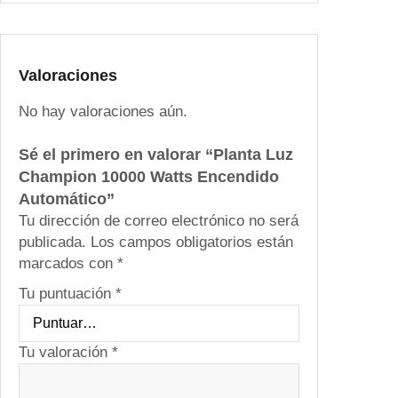
t
o
m
á
Valoraciones
t
No hay valoraciones aún.
i
c
Sé el primero en valorar “Planta Luz
o
Champion 10000 Watts Encendido
c
Automático”
a
Tu dirección de correo electrónico no será
n
publicada.
Los campos obligatorios están
t
marcados con
*
i
d
Tu puntuación
*
a
d
Tu valoración
*