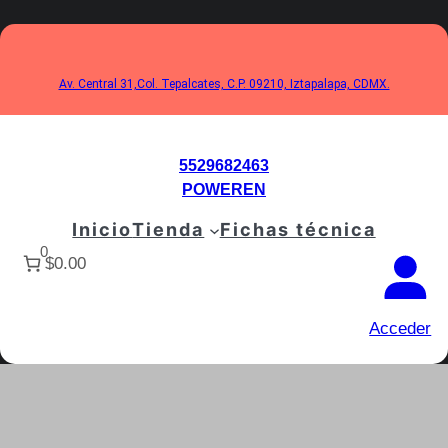
Saltar
al
contenido
Av. Central 31,Col. Tepalcates, C.P. 09210, Iztapalapa, CDMX.
5529682463
POWEREN
Inicio
Tienda
Fichas técnica
0
$0.00
Acceder