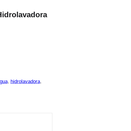
Hidrolavadora
gua
, 
hidrolavadora
, 