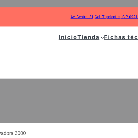
Av. Central 31,Col. Tepalcates, C.P. 092
Inicio
Tienda
Fichas té
 VERTICAL PARA HI
3000
avadora 3000