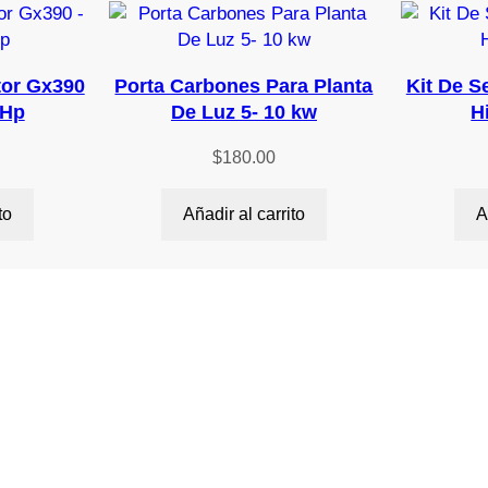
d
a
d
tor Gx390
Porta Carbones Para Planta
Kit De S
 Hp
De Luz 5- 10 kw
H
$
180.00
to
Añadir al carrito
A