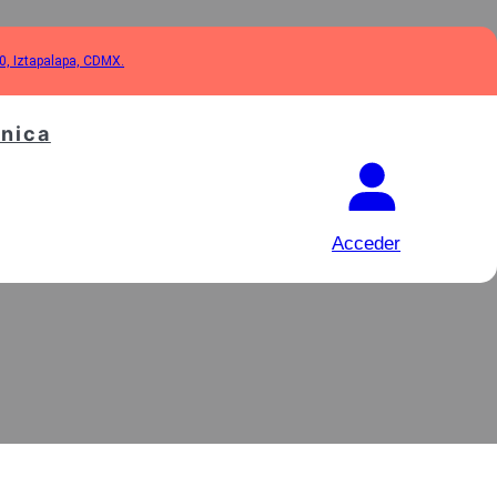
10, Iztapalapa, CDMX.
cnica
DROLAVADORA
Acceder