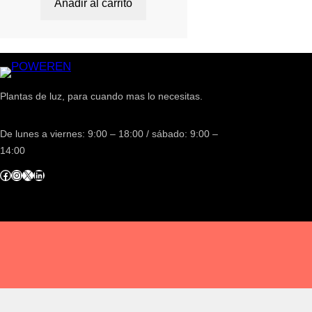
Añadir al carrito
Plantas de luz, para cuando mas lo necesitas.
De lunes a viernes: 9:00 – 18:00 / sábado: 9:00 –
14:00
acebook
Instagram
X
LinkedIn