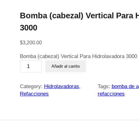
Bomba (cabezal) Vertical Para 
3000
$
3,200.00
Bomba (cabezal) Vertical Para Hidrolavadora 3000
B
Añadir al carrito
o
m
b
Category:
Hidrolavadoras
, 
Tags:
bomba de a
a
Refacciones
refacciones
(
c
a
b
e
z