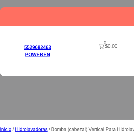
Saltar
al
contenido
0
$0.00
BOMBA (CABEZAL)
5529682463
POWEREN
Inicio
/
Hidrolavadoras
/ Bomba (cabezal) Vertical Para Hidrol