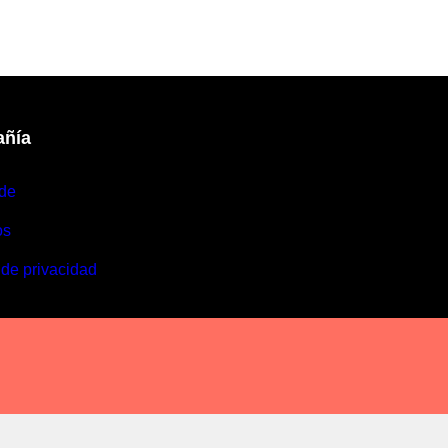
ñía
de
os
 de privacidad