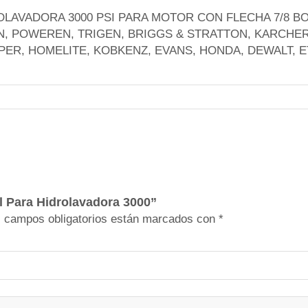
a
LAVADORA 3000 PSI PARA MOTOR CON FLECHA 7/8 B
l
N, POWEREN, TRIGEN, BRIGGS & STRATTON, KARCHER
)
ER, HOMELITE, KOBKENZ, EVANS, HONDA, DEWALT, E
V
e
r
t
i
c
a
l
P
al Para Hidrolavadora 3000”
a
 campos obligatorios están marcados con
*
r
a
H
i
d