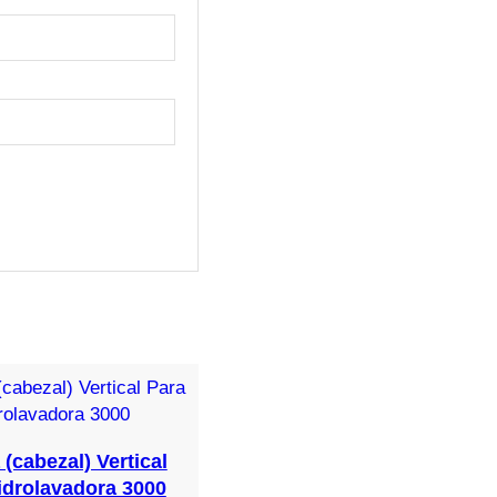
(cabezal) Vertical
idrolavadora 3000