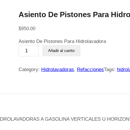
Asiento De Pistones Para Hidr
$
950.00
Asiento De Pistones Para Hidrolavadora
A
Añadir al carrito
s
i
e
Category:
Hidrolavadoras
, 
Refacciones
Tags:
hidro
n
t
o
D
e
P
i
IDROLAVADORAS A GASOLINA VERTICALES U HORIZON
s