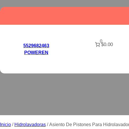
Saltar
al
contenido
0
$0.00
5529682463
POWEREN
ASIENTO DE PI
Inicio
/
Hidrolavadoras
/ Asiento De Pistones Para Hidrolavado