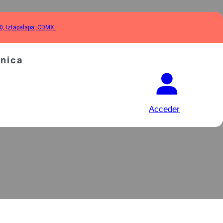
10, Iztapalapa, CDMX.
cnica
OLAVADORA
Acceder