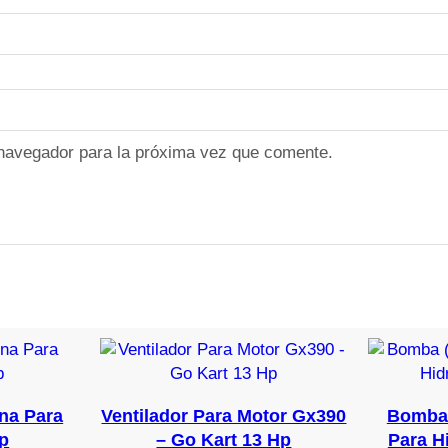
o
r
a
c
a
n
 navegador para la próxima vez que comente.
t
i
d
a
d
na Para
Ventilador Para Motor Gx390
Bomba 
p
– Go Kart 13 Hp
Para H