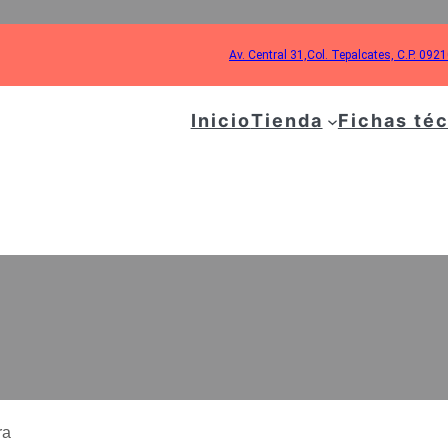
Av. Central 31,Col. Tepalcates, C.P. 092
Inicio
Tienda
Fichas té
STONES PARA HIDR
ra