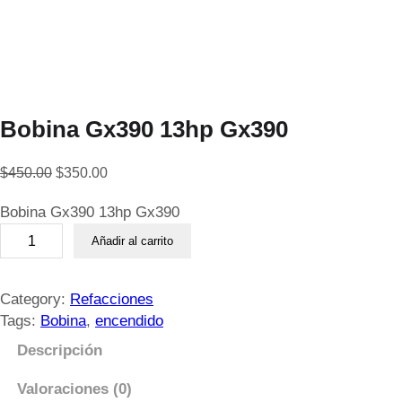
Bobina Gx390 13hp Gx390
E
E
$
450.00
$
350.00
l
l
Bobina Gx390 13hp Gx390
p
p
B
r
r
Añadir al carrito
o
e
e
b
c
c
i
Category:
Refacciones
i
i
n
Tags:
Bobina
, 
encendido
o
o
a
o
a
Descripción
G
r
c
x
i
t
Valoraciones (0)