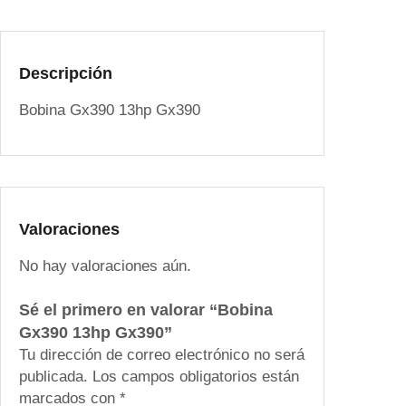
3
g
u
9
i
a
0
n
l
1
Descripción
a
e
3
l
s
Bobina Gx390 13hp Gx390
h
e
:
p
r
$
G
a
3
x
:
5
3
$
0
9
4
.
Valoraciones
0
5
0
c
No hay valoraciones aún.
0
0
a
.
.
n
Sé el primero en valorar “Bobina
0
t
Gx390 13hp Gx390”
0
i
Tu dirección de correo electrónico no será
.
d
publicada.
Los campos obligatorios están
a
marcados con
*