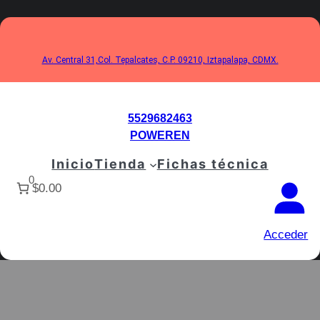
Saltar
al
contenido
Av. Central 31,Col. Tepalcates, C.P. 09210, Iztapalapa, CDMX.
5529682463
POWEREN
Inicio
Tienda
Fichas técnica
0
$0.00
Acceder