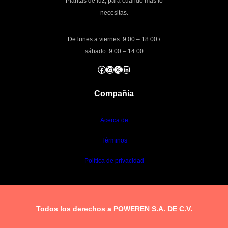
Plantas de luz, para cuando mas lo
necesitas.
De lunes a viernes: 9:00 – 18:00 /
sábado: 9:00 – 14:00
Facebook
Instagram
X
LinkedIn
Compañía
Acerca de
Términos
Política de privacidad
Todos los derechos a POWEREN S.A. DE C.V.