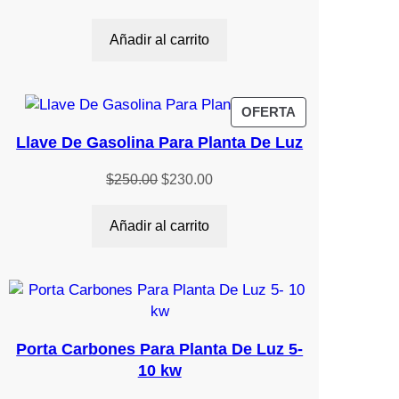
Añadir al carrito
PRODUCTO
OFERTA
EN
Llave De Gasolina Para Planta De Luz
OFERTA
El
El
$
250.00
$
230.00
precio
precio
original
actual
Añadir al carrito
era:
es:
$250.00.
$230.00.
Porta Carbones Para Planta De Luz 5-
10 kw