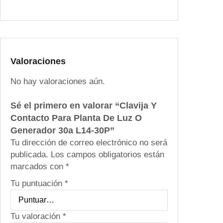
r
a
P
l
a
Valoraciones
n
t
No hay valoraciones aún.
a
D
Sé el primero en valorar “Clavija Y
e
Contacto Para Planta De Luz O
L
Generador 30a L14-30P”
u
Tu dirección de correo electrónico no será
z
publicada.
Los campos obligatorios están
O
marcados con
*
G
Tu puntuación
*
e
n
e
Tu valoración
*