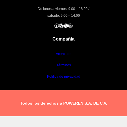
De lunes a viernes: 9:00 – 18:00 /
sábado: 9:00 – 14:00
Facebook
Instagram
X
LinkedIn
Compañía
Acerca de
Términos
Política de privacidad
Todos los derechos a POWEREN S.A. DE C.V.