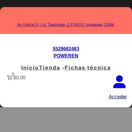
Saltar
al
contenido
Av. Central 31,Col. Tepalcates, C.P. 09210, Iztapalapa, CDMX.
5529682463
POWEREN
Inicio
Tienda
Fichas técnica
0
$0.00
Acceder