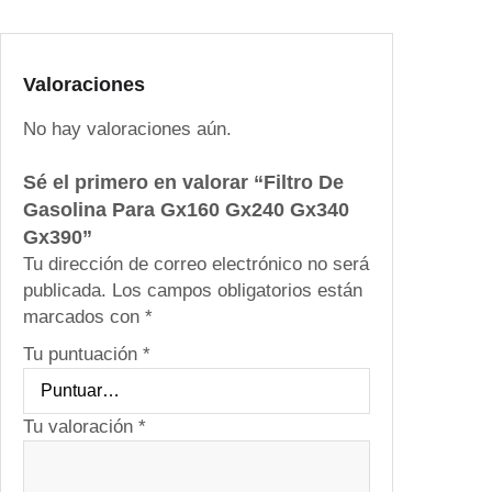
G
x
1
6
Valoraciones
0
No hay valoraciones aún.
G
x
Sé el primero en valorar “Filtro De
2
Gasolina Para Gx160 Gx240 Gx340
4
Gx390”
0
Tu dirección de correo electrónico no será
G
publicada.
Los campos obligatorios están
x
marcados con
*
3
4
Tu puntuación
*
0
G
x
Tu valoración
*
3
9