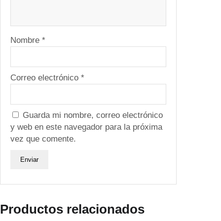
0
c
a
Nombre
*
n
t
i
d
Correo electrónico
*
a
d
Guarda mi nombre, correo electrónico
y web en este navegador para la próxima
vez que comente.
Productos relacionados