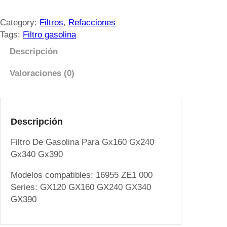
l
t
Category:
Filtros
, 
Refacciones
r
Tags:
Filtro gasolina
o
Descripción
D
e
Valoraciones (0)
G
a
s
o
Descripción
l
Filtro De Gasolina Para Gx160 Gx240
i
Gx340 Gx390
n
a
Modelos compatibles: 16955 ZE1 000
P
Series: GX120 GX160 GX240 GX340
a
GX390
r
a