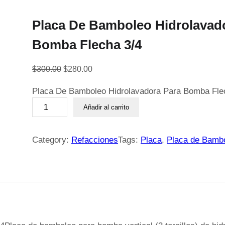
Placa De Bamboleo Hidrolavad
Bomba Flecha 3/4
E
E
$
300.00
$
280.00
l
l
Placa De Bamboleo Hidrolavadora Para Bomba Fle
p
p
P
r
r
Añadir al carrito
l
e
e
a
c
c
c
Category:
Refacciones
Tags:
Placa
, 
Placa de Bamb
i
i
a
o
o
D
o
a
e
r
c
B
i
t
a
g
u
m
i
a
b