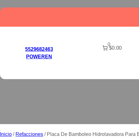
Saltar
al
contenido
0
$0.00
PLACA DE BAM
5529682463
POWEREN
BO
Inicio
/
Refacciones
/ Placa De Bamboleo Hidrolavadora Para 