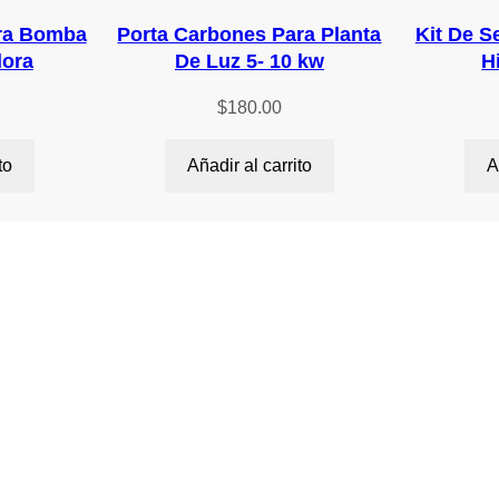
n
ara Bomba
Porta Carbones Para Planta
Kit De S
t
dora
De Luz 5- 10 kw
H
i
d
$
180.00
a
d
to
Añadir al carrito
A