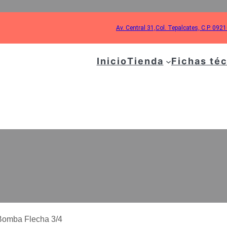
Av. Central 31,Col. Tepalcates, C.P. 092
Inicio
Tienda
Fichas té
BOLEO HIDROLAVAD
MBA FLECHA 3/4
Bomba Flecha 3/4