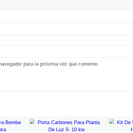
a
r
a
B
o
m
b
a
F
 navegador para la próxima vez que comente.
l
e
c
h
a
3
/
4
c
a