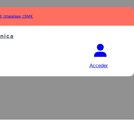
10, Iztapalapa, CDMX.
cnica
ORA PARA
Acceder