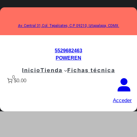
Saltar
al
contenido
Av. Central 31,Col. Tepalcates, C.P. 09210, Iztapalapa, CDMX.
5529682463
POWEREN
Inicio
Tienda
Fichas técnica
0
$0.00
Acceder