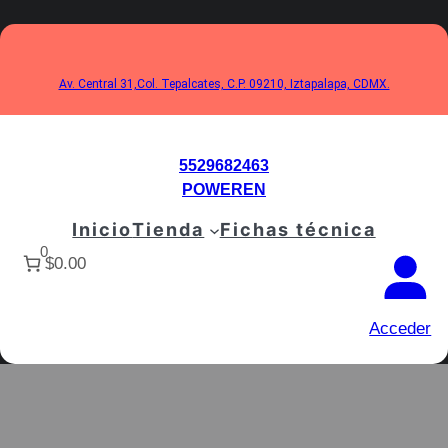
Saltar
al
contenido
Av. Central 31,Col. Tepalcates, C.P. 09210, Iztapalapa, CDMX.
5529682463
POWEREN
Inicio
Tienda
Fichas técnica
0
$0.00
Acceder