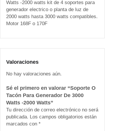
Watts -2000 watts kit de 4 soportes para
G
generador electrico o planta de luz de
e
2000 watts hasta 3000 watts compatibles.
n
Motor 168F o 170F
e
r
a
d
o
r
Valoraciones
D
No hay valoraciones aún.
e
3
Sé el primero en valorar “Soporte O
0
Tacón Para Generador De 3000
0
Watts -2000 Watts”
0
Tu dirección de correo electrónico no será
W
publicada.
Los campos obligatorios están
a
marcados con
*
t