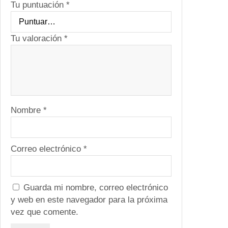
t
Tu puntuación
*
s
-
2
Tu valoración
*
0
0
0
W
a
Nombre
*
t
t
s
c
Correo electrónico
*
a
n
t
Guarda mi nombre, correo electrónico
i
y web en este navegador para la próxima
d
vez que comente.
a