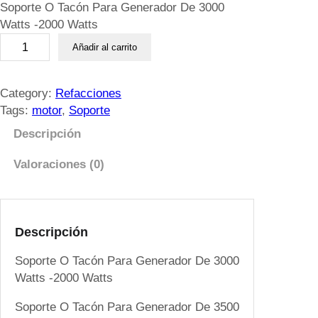
Soporte O Tacón Para Generador De 3000
Watts -2000 Watts
S
Añadir al carrito
o
p
o
Category:
Refacciones
r
Tags:
motor
, 
Soporte
t
Descripción
e
O
Valoraciones (0)
T
a
c
ó
Descripción
n
Soporte O Tacón Para Generador De 3000
P
Watts -2000 Watts
a
r
Soporte O Tacón Para Generador De 3500
a