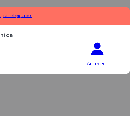
10, Iztapalapa, CDMX.
cnica
R DE 5000
Acceder