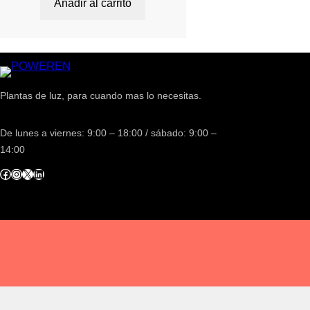
Añadir al carrito
Plantas de luz, para cuando mas lo necesitas.
De lunes a viernes: 9:00 – 18:00 / sábado: 9:00 –
14:00
acebook
Instagram
X
LinkedIn