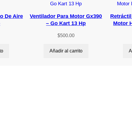
d
ro De Aire
Ventilador Para Motor Gx390
Retrácti
p
– Go Kart 13 Hp
Motor 
$
500.00
to
Añadir al carrito
A