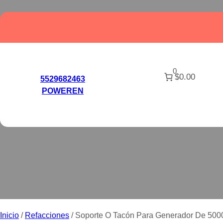
Saltar
al
contenido
0
$0.00
SOPORTE O TAC
5529682463
POWEREN
Inicio
/
Refacciones
/ Soporte O Tacón Para Generador De 500