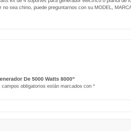
s kit de 4 soportes para generador eléctrico o planta de l
ó
dor no sea chino, puede preguntarnos con su MODEL, MARC
n
P
a
r
a
G
e
n
e
r
Generador De 5000 Watts 8000”
a
 campos obligatorios están marcados con
*
d
o
r
D
e
5