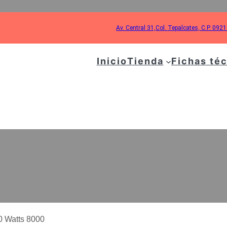
Av. Central 31,Col. Tepalcates, C.P. 092
Inicio
Tienda
Fichas té
ÓN PARA GENERADO
WATTS 8000
0 Watts 8000