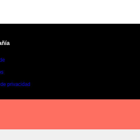
ñía
de
os
 de privacidad