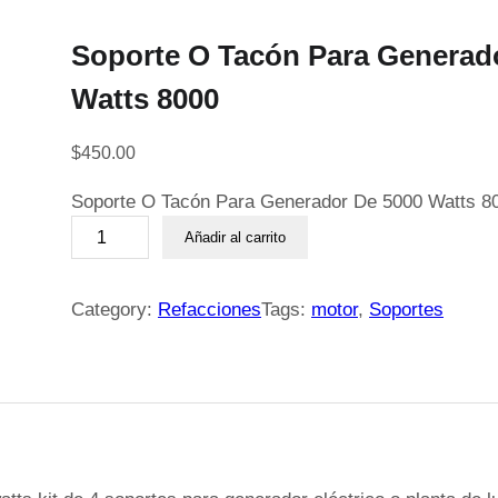
Soporte O Tacón Para Generad
Watts 8000
$
450.00
Soporte O Tacón Para Generador De 5000 Watts 8
S
Añadir al carrito
o
p
o
Category:
Refacciones
Tags:
motor
, 
Soportes
r
t
e
O
T
a
c