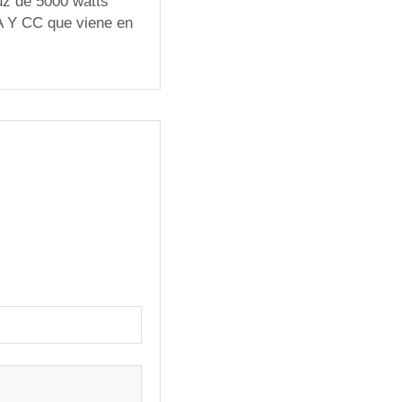
uz de 5000 watts
A Y CC que viene en