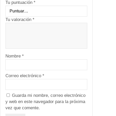
4
Tu puntuación
*
0
0
0
Tu valoración
*
W
a
t
t
s
Nombre
*
c
a
n
t
Correo electrónico
*
i
d
a
Guarda mi nombre, correo electrónico
d
y web en este navegador para la próxima
vez que comente.