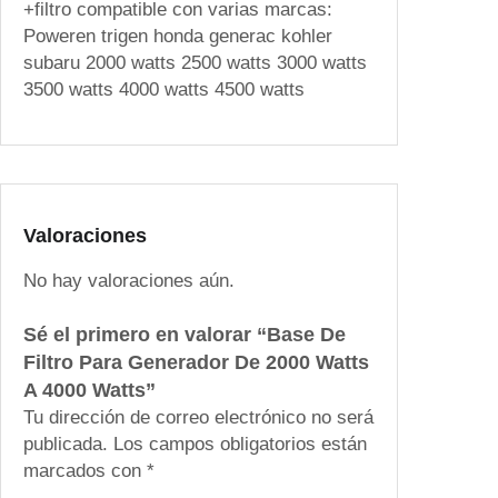
+filtro compatible con varias marcas:
e
Poweren trigen honda generac kohler
r
subaru 2000 watts 2500 watts 3000 watts
a
3500 watts 4000 watts 4500 watts
d
o
r
D
e
2
Valoraciones
0
No hay valoraciones aún.
0
0
Sé el primero en valorar “Base De
W
Filtro Para Generador De 2000 Watts
a
A 4000 Watts”
t
Tu dirección de correo electrónico no será
t
publicada.
Los campos obligatorios están
s
marcados con
*
A