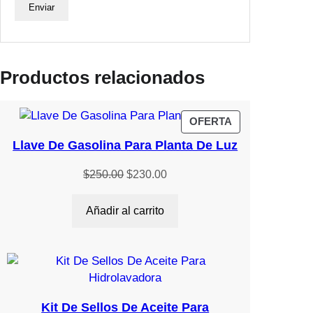
Productos relacionados
PRODUCTO
OFERTA
EN
Llave De Gasolina Para Planta De Luz
OFERTA
El
El
$
250.00
$
230.00
precio
precio
original
actual
Añadir al carrito
era:
es:
$250.00.
$230.00.
Kit De Sellos De Aceite Para