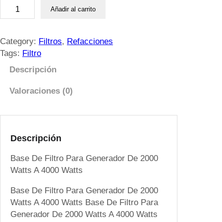
B
Añadir al carrito
a
s
e
Category:
Filtros
, 
Refacciones
D
Tags:
Filtro
e
Descripción
F
i
Valoraciones (0)
l
t
r
o
Descripción
P
Base De Filtro Para Generador De 2000
a
Watts A 4000 Watts
r
a
Base De Filtro Para Generador De 2000
G
Watts A 4000 Watts Base De Filtro Para
e
Generador De 2000 Watts A 4000 Watts
n