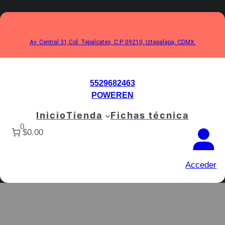
Saltar
al
contenido
Av. Central 31,Col. Tepalcates, C.P. 09210, Iztapalapa, CDMX.
5529682463
POWEREN
Inicio
Tienda
Fichas técnica
0
$0.00
Acceder