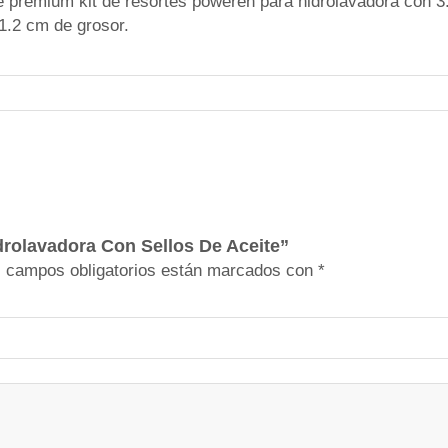
e premium kit de resortes poweren para hidrolavadora con 3
e
 1.2 cm de grosor.
s
P
a
r
a
H
i
d
r
idrolavadora Con Sellos De Aceite”
o
 campos obligatorios están marcados con
*
l
a
v
a
d
o
r