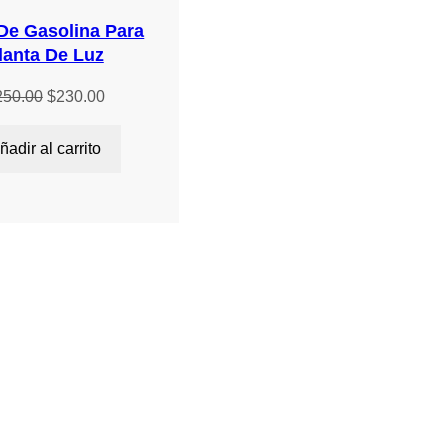
OFERTA
De Gasolina Para
lanta De Luz
El
El
250.00
$
230.00
precio
precio
original
actual
ñadir al carrito
era:
es:
$250.00.
$230.00.