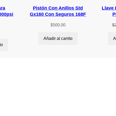
a
ra
Pistón Con Anillos Std
Llave 
n
000psi
Gx160 Con Seguros 168F
P
t
i
$
500.00
$
d
a
Añadir al carrito
A
d
to