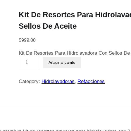
Kit De Resortes Para Hidrolav
Sellos De Aceite
$
999.00
Kit De Resortes Para Hidrolavadora Con Sellos De 
K
Añadir al carrito
i
t
D
Category:
Hidrolavadoras
, 
Refacciones
e
R
e
s
o
r
t