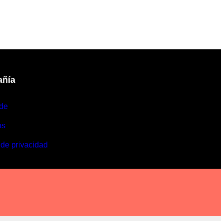
ñía
de
os
 de privacidad