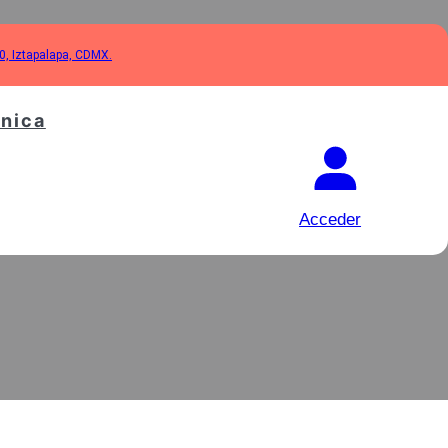
10, Iztapalapa, CDMX.
cnica
ADORA CON
Acceder