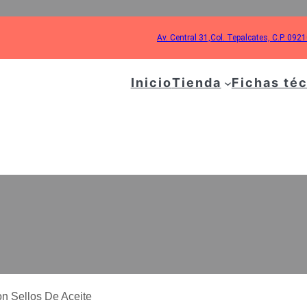
Av. Central 31,Col. Tepalcates, C.P. 092
Inicio
Tienda
Fichas té
ES PARA HIDROLAV
LLOS DE ACEITE
on Sellos De Aceite