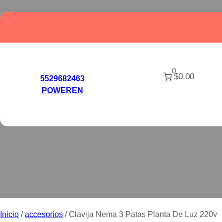
Saltar
al
contenido
0
$0.00
5529682463
POWEREN
CLAVIJA NEMA 
Inicio
/
accesorios
/ Clavija Nema 3 Patas Planta De Luz 220v