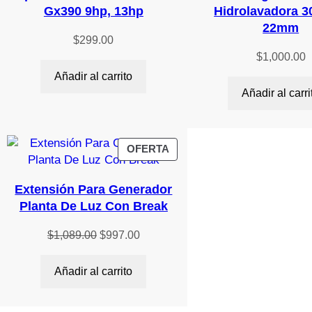
Gx390 9hp, 13hp
Hidrolavadora 3
22mm
$
299.00
$
1,000.00
Añadir al carrito
Añadir al carri
PRODUCTO
OFERTA
EN
OFERTA
Extensión Para Generador
Planta De Luz Con Break
El
El
$
1,089.00
$
997.00
precio
precio
original
actual
Añadir al carrito
era:
es:
$1,089.00.
$997.00.