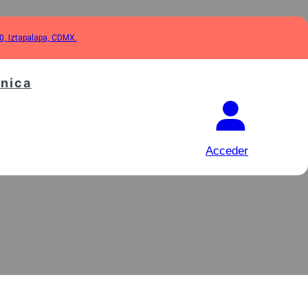
10, Iztapalapa, CDMX.
cnica
LUZ 220V
Acceder