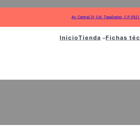
Av. Central 31,Col. Tepalcates, C.P. 092
Inicio
Tienda
Fichas té
3 PATAS PLANTA DE 