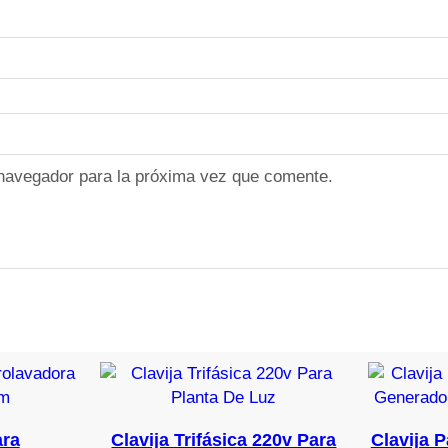
v
c
a
n
t
i
d
 navegador para la próxima vez que comente.
a
d
ra
Clavija Trifásica 220v Para
Clavija 