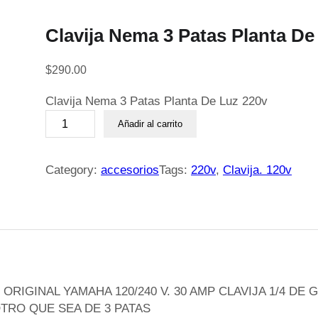
Clavija Nema 3 Patas Planta De
$
290.00
Clavija Nema 3 Patas Planta De Luz 220v
C
Añadir al carrito
l
a
v
Category:
accesorios
Tags:
220v
, 
Clavija. 120v
i
j
a
N
e
m
a
RIGINAL YAMAHA 120/240 V. 30 AMP CLAVIJA 1/4 DE
3
TRO QUE SEA DE 3 PATAS