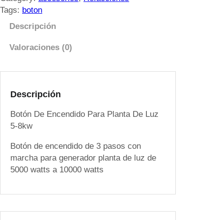
n
Tags:
boton
D
Descripción
e
E
Valoraciones (0)
n
c
e
n
Descripción
d
Botón De Encendido Para Planta De Luz
i
5-8kw
d
o
Botón de encendido de 3 pasos con
P
marcha para generador planta de luz de
a
5000 watts a 10000 watts
r
a
P
l