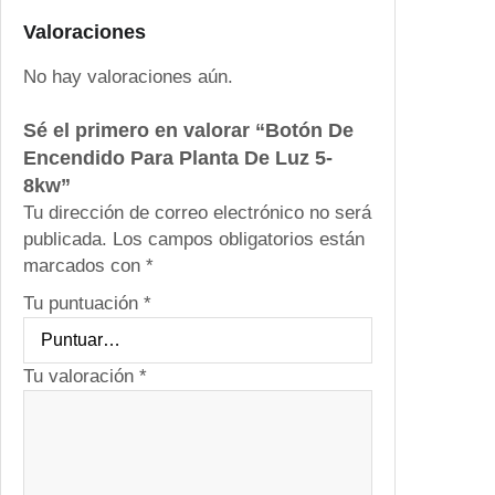
a
n
Valoraciones
t
No hay valoraciones aún.
a
D
Sé el primero en valorar “Botón De
e
Encendido Para Planta De Luz 5-
L
8kw”
u
Tu dirección de correo electrónico no será
z
publicada.
Los campos obligatorios están
5
marcados con
*
-
8
Tu puntuación
*
k
w
c
Tu valoración
*
a
n
t
i