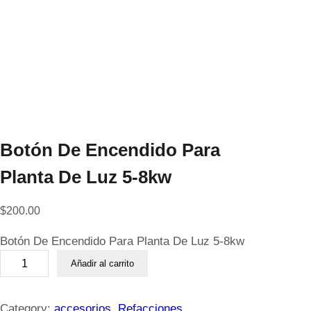
Botón De Encendido Para
Planta De Luz 5-8kw
$
200.00
Botón De Encendido Para Planta De Luz 5-8kw
B
Añadir al carrito
o
t
ó
Category:
accesorios
, 
Refacciones