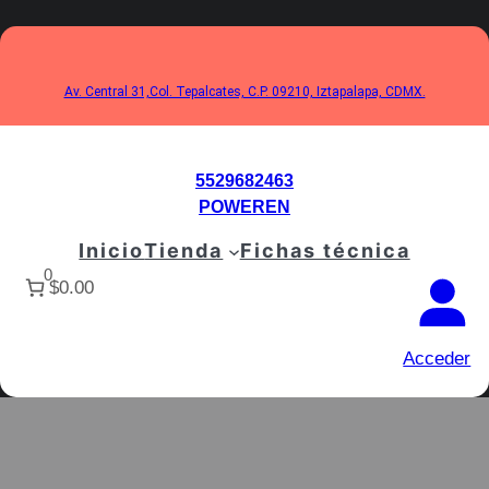
Saltar
al
contenido
Av. Central 31,Col. Tepalcates, C.P. 09210, Iztapalapa, CDMX.
5529682463
POWEREN
Inicio
Tienda
Fichas técnica
0
$0.00
Acceder