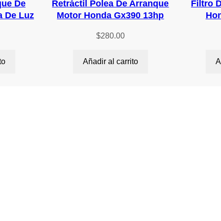
que De
Retráctil Polea De Arranque
Filtro 
i
a De Luz
Motor Honda Gx390 13hp
Hon
d
a
$
280.00
d
to
Añadir al carrito
A