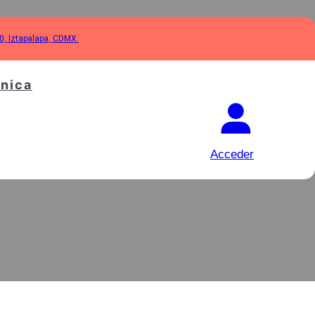
10, Iztapalapa, CDMX.
cnica
HP GX160,
Acceder