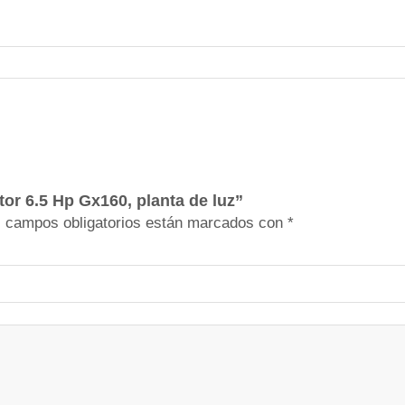
í
n
P
a
r
a
M
o
t
tor 6.5 Hp Gx160, planta de luz”
o
 campos obligatorios están marcados con
*
r
6
.
5
H
p
G
x