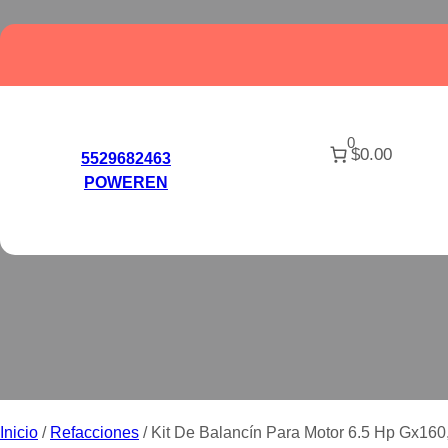
Saltar
al
contenido
0
$0.00
KIT DE BALANC
5529682463
POWEREN
Inicio
/
Refacciones
/ Kit De Balancín Para Motor 6.5 Hp Gx160,