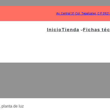
Av. Central 31,Col. Tepalcates, C.P. 092
Inicio
Tienda
Fichas té
ÍN PARA MOTOR 6.5 
PLANTA DE LUZ
 planta de luz