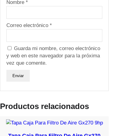
h
Nombre
*
p
1
6
Correo electrónico
*
H
p
c
Guarda mi nombre, correo electrónico
a
y web en este navegador para la próxima
n
vez que comente.
t
i
d
a
d
Productos relacionados
Tapa Caja Para Filtro De Aire Gx270