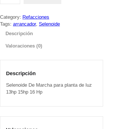
e
l
e
Category:
Refacciones
n
Tags:
arrancador
, 
Selenoide
o
Descripción
i
d
Valoraciones (0)
e
D
e
M
Descripción
a
Selenoide De Marcha para planta de luz
r
13hp 15hp 16 Hp
c
h
a
p
a
r