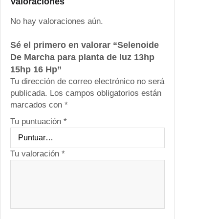
Valoraciones
a
p
No hay valoraciones aún.
l
a
Sé el primero en valorar “Selenoide
n
De Marcha para planta de luz 13hp
t
15hp 16 Hp”
a
Tu dirección de correo electrónico no será
d
publicada.
Los campos obligatorios están
e
marcados con
*
l
Tu puntuación
*
u
z
1
Tu valoración
*
3
h
p
1
5