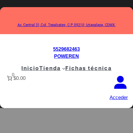
Saltar
al
contenido
Av. Central 31,Col. Tepalcates, C.P. 09210, Iztapalapa, CDMX.
5529682463
POWEREN
Inicio
Tienda
Fichas técnica
0
$0.00
Acceder