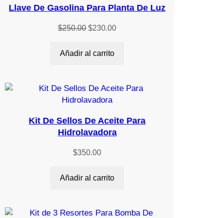
EN
Llave De Gasolina Para Planta De Luz
OFERTA
El
El
$
250.00
$
230.00
precio
precio
original
actual
Añadir al carrito
era:
es:
$250.00.
$230.00.
Kit De Sellos De Aceite Para
Hidrolavadora
$
350.00
Añadir al carrito