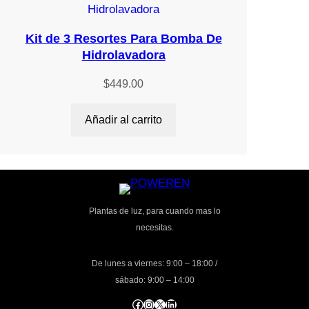
Kit de 3 Resortes Para Bomba De
Hidrolavadora
$
449.00
Añadir al carrito
Plantas de luz, para cuando mas lo
necesitas.
De lunes a viernes: 9:00 – 18:00 /
sábado: 9:00 – 14:00
Facebook
Instagram
X
LinkedIn